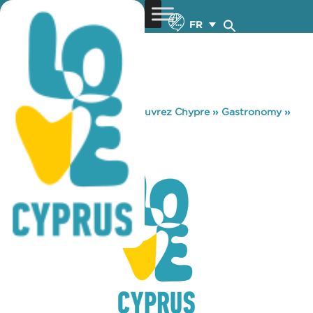
FR
You are here:
Home
»
Découvrez Chypre
»
Gastronomy
»
TO KSOPORTI
TO KSOPORTI