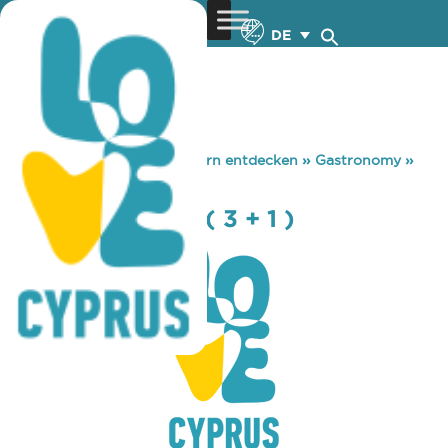
DE
You are here:
Home
»
Zypern entdecken
»
Gastronomy
»
TRIA SYN ENA – ( 3 + 1 )
TRIA SYN ENA – ( 3 + 1 )