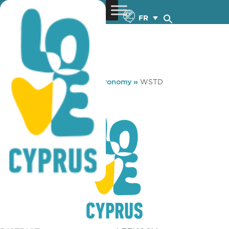
FR
You are here:
Home
»
Gastronomy
»
WSTD
WSTD