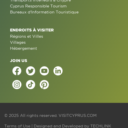
Transports intérieurs à Chypre
Cyprus Responsible Tourism
Bureaux d'Information Touristique
ENDROITS À VISITER
Régions et Villes
Villages
Hébergement
JOIN US
© 2025 All rights reserved.
VISITCYPRUS.COM
Terms of Use
| Designed and Developed by
TECHLINK