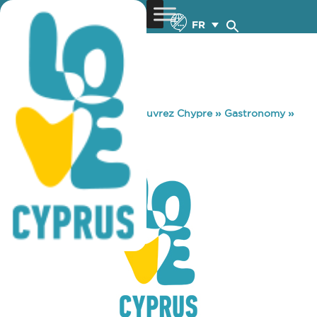
FR
You are here:
Home
»
Découvrez Chypre
»
Gastronomy
»
SEARAYS
SEARAYS