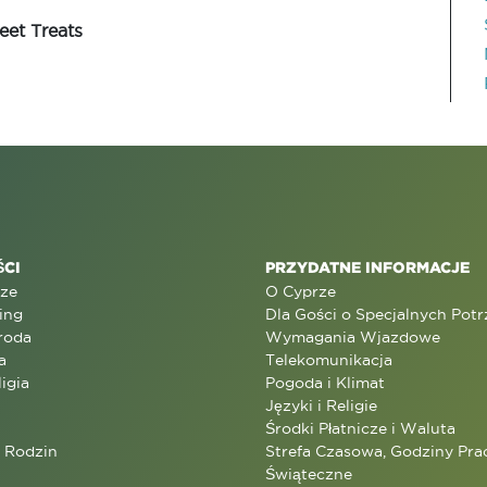
eet Treats
CI
PRZYDATNE INFORMACJE
rze
O Cyprze
ing
Dla Gości o Specjalnych Pot
roda
Wymagania Wjazdowe
a
Telekomunikacja
ligia
Pogoda i Klimat
Języki i Religie
Środki Płatnicze i Waluta
a Rodzin
Strefa Czasowa, Godziny Prac
Świąteczne