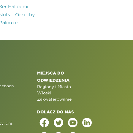
Ser Halloumi
Nuts - Orzechy
Palouze
MIEJSCA DO
ODWIEDZENIA
rzebach
Regiony i Miasta
Wioski
Zakwaterowanie
DOLACZ DO NAS
y, dni