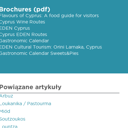
Brochures (pdf)
Flavours of Cyprus: A food guide for visitors
Cyprus Wine Routes
EDEN Cyprus
Cyprus EDEN Routes
Gastronomic Calendar
EDEN Cultural Tourism: Orini Larnaka, Cyprus
Gastronomic Calendar Sweets&Pies
Powiązane artykuły
Arbuz
Loukanika / Pastourma
Miód
Soutzoukos
Lountza