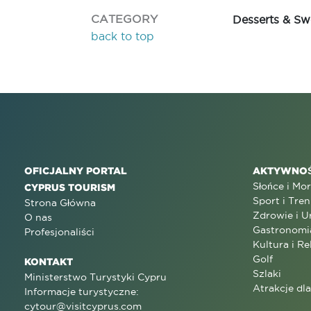
CATEGORY
Desserts & Sw
back to top
OFICJALNY PORTAL
AKTYWNOŚ
Słońce i Mo
CYPRUS TOURISM
Sport i Tren
Strona Główna
Zdrowie i U
O nas
Gastronomi
Profesjonaliści
Kultura i Re
Golf
KONTAKT
Szlaki
Ministerstwo Turystyki Cypru
Atrakcje dl
Informacje turystyczne:
cytour@visitcyprus.com