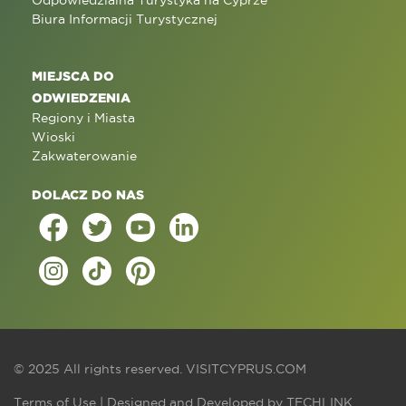
Odpowiedzialna Turystyka na Cyprze
Biura Informacji Turystycznej
MIEJSCA DO
ODWIEDZENIA
Regiony i Miasta
Wioski
Zakwaterowanie
DOLACZ DO NAS
© 2025 All rights reserved.
VISITCYPRUS.COM
Terms of Use
| Designed and Developed by
TECHLINK