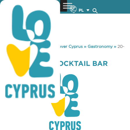
PL
You are here:
Home
»
Discover Cyprus
»
Gastronomy
»
20-
33 WINE & COCKTAIL BAR
20-33 WINE & COCKTAIL BAR