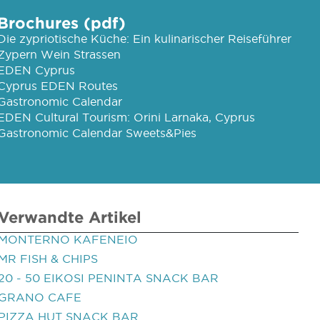
Brochures (pdf)
Die zypriotische Küche: Ein kulinarischer Reiseführer
Zypern Wein Strassen
EDEN Cyprus
Cyprus EDEN Routes
Gastronomic Calendar
EDEN Cultural Tourism: Orini Larnaka, Cyprus
Gastronomic Calendar Sweets&Pies
Verwandte Artikel
MONTERNO KAFENEIO
MR FISH & CHIPS
20 - 50 EIKOSI PENINTA SNACK BAR
GRANO CAFE
PIZZA HUT SNACK BAR