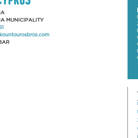
IA
A MUNICIPALITY
61
@kountourosbros.com
BAR