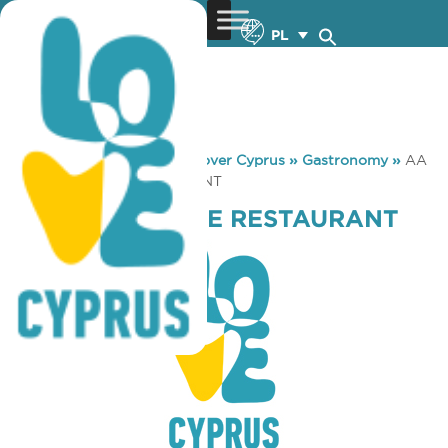
PL
You are here:
Home
»
Discover Cyprus
»
Gastronomy
»
AA
PITTA & MORE RESTAURANT
AA PITTA & MORE RESTAURANT