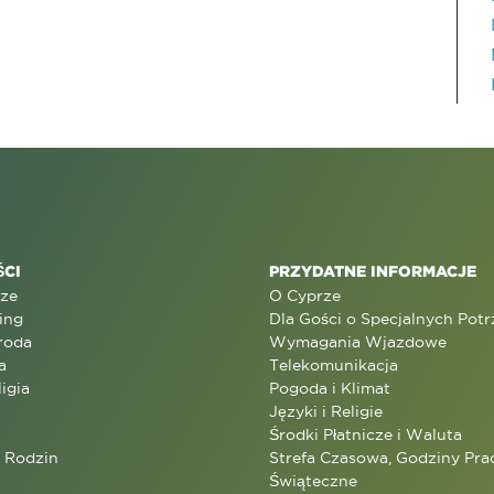
CI
PRZYDATNE INFORMACJE
rze
O Cyprze
ing
Dla Gości o Specjalnych Pot
roda
Wymagania Wjazdowe
a
Telekomunikacja
ligia
Pogoda i Klimat
Języki i Religie
Środki Płatnicze i Waluta
a Rodzin
Strefa Czasowa, Godziny Prac
Świąteczne