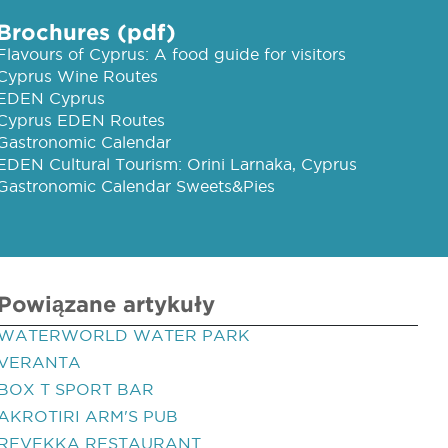
Brochures (pdf)
Flavours of Cyprus: A food guide for visitors
Cyprus Wine Routes
EDEN Cyprus
Cyprus EDEN Routes
Gastronomic Calendar
EDEN Cultural Tourism: Orini Larnaka, Cyprus
Gastronomic Calendar Sweets&Pies
Powiązane artykuły
WATERWORLD WATER PARK
VERANTA
BOX T SPORT BAR
AKROTIRI ARM'S PUB
REVEKKA RESTAURANT