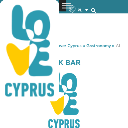
PL
You are here:
Home
»
Discover Cyprus
»
Gastronomy
»
AL
DENTE SNACK BAR
AL DENTE SNACK BAR