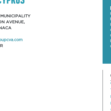
MUNICIPALITY
NON AVENUE,
RNACA
oupcva.com
AR