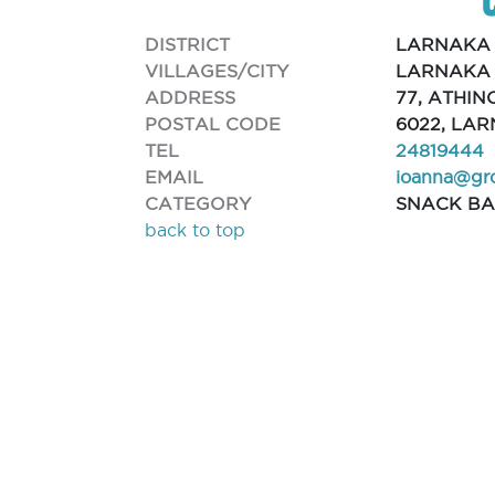
DISTRICT
LARNAKA
VILLAGES/CITY
LARNAKA 
ADDRESS
77, ATHI
POSTAL CODE
6022, LA
TEL
24819444
EMAIL
ioanna@gr
CATEGORY
SNACK B
back to top