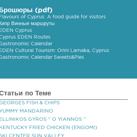
Брошюры (pdf)
Flavours of Cyprus: A food guide for visitors
Кипр Винные маршруты
EDEN Cyprus
Cyprus EDEN Routes
Gastronomic Calendar
EDEN Cultural Tourism: Orini Larnaka, Cyprus
Gastronomic Calendar Sweets&Pies
Статьи по Теме
GEORGES FISH & CHIPS
YUMMY MANDARINO
ELLINIKOS GYROS '' O YIANNOS ''
KENTUCKY FRIED CHICKEN (ENGOMI)
SKI CENTER SUN VALLEY