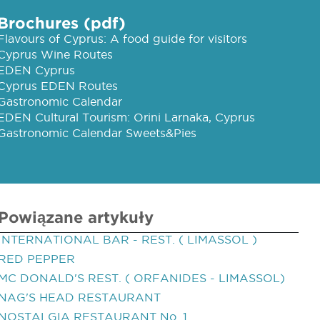
Brochures (pdf)
Flavours of Cyprus: A food guide for visitors
Cyprus Wine Routes
EDEN Cyprus
Cyprus EDEN Routes
Gastronomic Calendar
EDEN Cultural Tourism: Orini Larnaka, Cyprus
Gastronomic Calendar Sweets&Pies
Powiązane artykuły
INTERNATIONAL BAR - REST. ( LIMASSOL )
RED PEPPER
MC DONALD'S REST. ( ORFANIDES - LIMASSOL)
NAG'S HEAD RESTAURANT
NOSTALGIA RESTAURANT No. 1