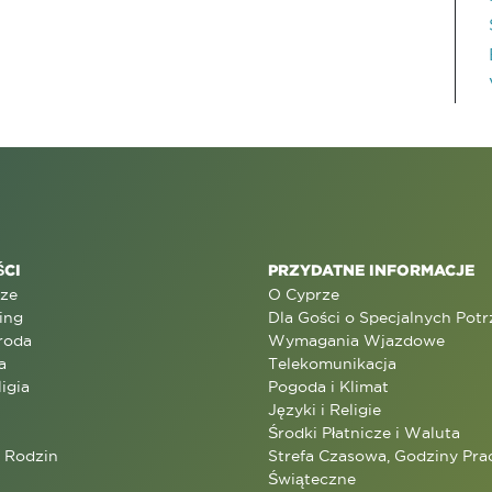
CI
PRZYDATNE INFORMACJE
rze
O Cyprze
ing
Dla Gości o Specjalnych Pot
roda
Wymagania Wjazdowe
a
Telekomunikacja
ligia
Pogoda i Klimat
Języki i Religie
Środki Płatnicze i Waluta
a Rodzin
Strefa Czasowa, Godziny Prac
Świąteczne