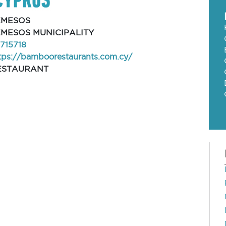
EMESOS
EMESOS MUNICIPALITY
715718
tps://bamboorestaurants.com.cy/
ESTAURANT