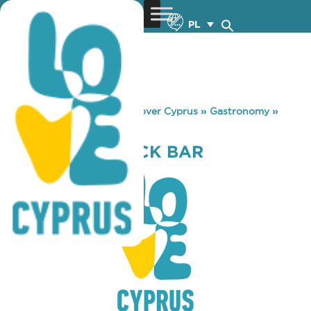
PL
You are here:
Home
»
Discover Cyprus
»
Gastronomy
»
BEYROUTY SNACK BAR
BEYROUTY SNACK BAR