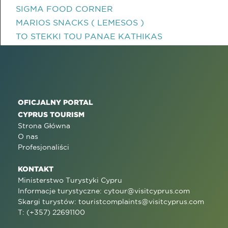
SIGMA FOOD CORNER
MARIOS SNACKS ( LEMESOS )
TO STEKKI TOU PANAE KATHIKAS
OFICJALNY PORTAL
CYPRUS TOURISM
Strona Główna
O nas
Profesjonaliści
KONTAKT
Ministerstwo Turystyki Cypru
Informacje turystyczne:
cytour@visitcyprus.com
Skargi turystów:
touristcomplaints@visitcyprus.com
T: (+357) 22691100