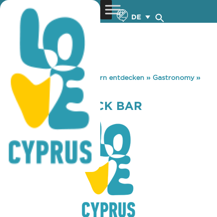
DE
You are here:
Home
»
Zypern entdecken
»
Gastronomy
»
BEYROUTY SNACK BAR
BEYROUTY SNACK BAR