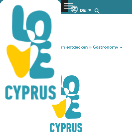
DE
You are here:
Home
»
Zypern entdecken
»
Gastronomy
»
CAMBANA CAFE
CAMBANA CAFE