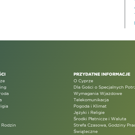
CI
PRZYDATNE INFORMACJE
rze
O Cyprze
ing
Dla Gości o Specjalnych Pot
roda
Wymagania Wjazdowe
a
Telekomunikacja
ligia
Pogoda i Klimat
Języki i Religie
Środki Płatnicze i Waluta
a Rodzin
Strefa Czasowa, Godziny Prac
Świąteczne