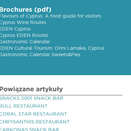
Brochures (pdf)
Flavours of Cyprus: A food guide for visitors
Cyprus Wine Routes
EDEN Cyprus
Cyprus EDEN Routes
Gastronomic Calendar
EDEN Cultural Tourism: Orini Larnaka, Cyprus
Gastronomic Calendar Sweets&Pies
Powiązane artykuły
SNACKS 2001 SNACK BAR
BULL RESTAURANT
CORAL STAR RESTAURANT
CHRYSANTHIS RESTAURANT
FARKONAS SNACK BAR