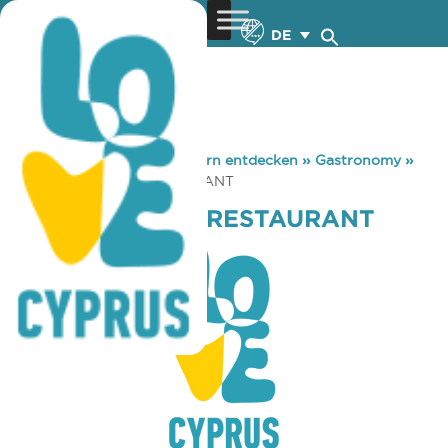
DE
You are here:
Home
»
Zypern entdecken
»
Gastronomy
»
CHR. KAROUZIS RESTAURANT
CHR. KAROUZIS RESTAURANT