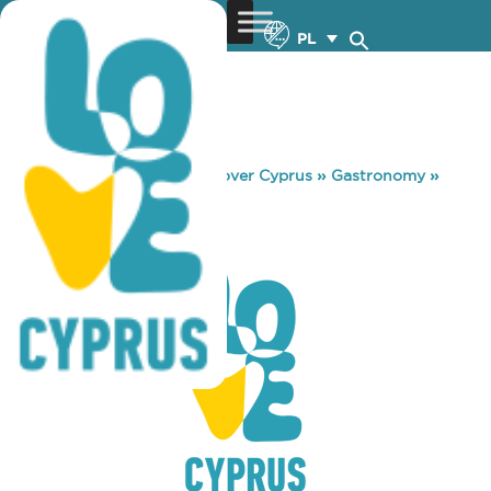
PL
You are here:
Home
»
Discover Cyprus
»
Gastronomy
»
ERMOU 261
ERMOU 261