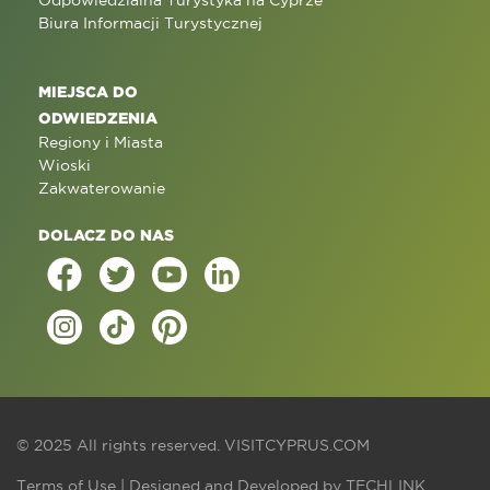
Odpowiedzialna Turystyka na Cyprze
Biura Informacji Turystycznej
MIEJSCA DO
ODWIEDZENIA
Regiony i Miasta
Wioski
Zakwaterowanie
DOLACZ DO NAS
© 2025 All rights reserved.
VISITCYPRUS.COM
Terms of Use
| Designed and Developed by
TECHLINK