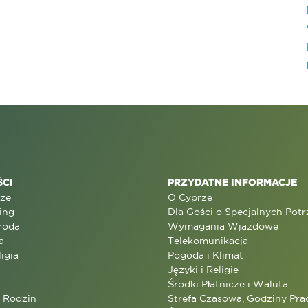
CI
PRZYDATNE INFORMACJE
rze
O Cyprze
ing
Dla Gości o Specjalnych Pot
roda
Wymagania Wjazdowe
a
Telekomunikacja
ligia
Pogoda i Klimat
Języki i Religie
Środki Płatnicze i Waluta
a Rodzin
Strefa Czasowa, Godziny Prac