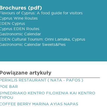
Brochures (pdf)
Flavours of Cyprus: A food guide for visitors
Cyprus Wine Routes
EDEN Cyprus
Cyprus EDEN Routes
Gastronomic Calendar
EDEN Cultural Tourism: Orini Larnaka, Cyprus
Gastronomic Calendar Sweets&Pies
Powiązane artykuły
PERIKLIS RESTAURANT ( NATA - PAFOS )
POE BAR
SYNEDRIAKO KENTRO FILOXENIA KAI KENTRO
TYPOU
COFFEE BERRY MARINA AYIAS NAPAS