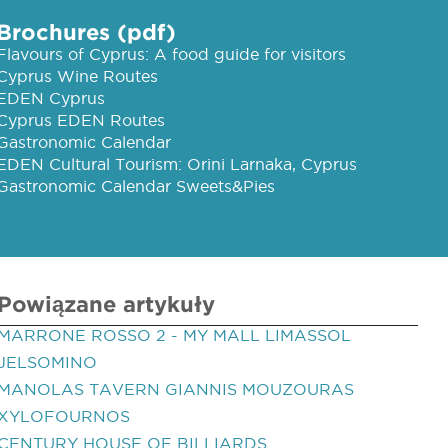
Brochures (pdf)
Flavours of Cyprus: A food guide for visitors
Cyprus Wine Routes
EDEN Cyprus
Cyprus EDEN Routes
Gastronomic Calendar
EDEN Cultural Tourism: Orini Larnaka, Cyprus
Gastronomic Calendar Sweets&Pies
Powiązane artykuły
MARRONE ROSSO 2 - MY MALL LIMASSOL
JELSOMINO
MANOLAS TAVERN GIANNIS MOUZOURAS
XYLOFOURNOS
CENTURY HOUSE OF BILLIARDS