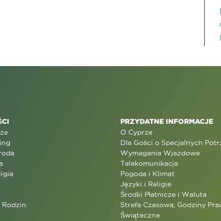
CI
PRZYDATNE INFORMACJE
rze
O Cyprze
ing
Dla Gości o Specjalnych Pot
roda
Wymagania Wjazdowe
a
Telekomunikacja
ligia
Pogoda i Klimat
Języki i Religie
Środki Płatnicze i Waluta
a Rodzin
Strefa Czasowa, Godziny Prac
Świąteczne