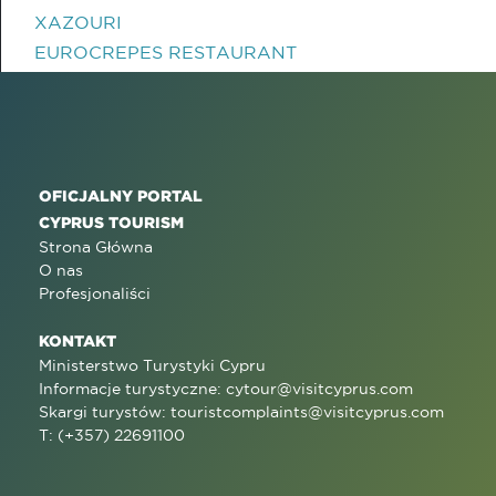
XAZOURI
EUROCREPES RESTAURANT
OFICJALNY PORTAL
CYPRUS TOURISM
Strona Główna
O nas
Profesjonaliści
KONTAKT
Ministerstwo Turystyki Cypru
Informacje turystyczne:
cytour@visitcyprus.com
Skargi turystów:
touristcomplaints@visitcyprus.com
T: (+357) 22691100