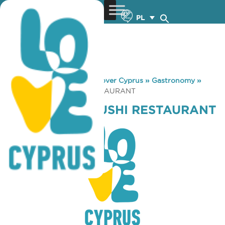
PL
You are here:
Home
»
Discover Cyprus
»
Gastronomy
»
KYOTO ASIAN SUSHI RESTAURANT
KYOTO ASIAN SUSHI RESTAURANT