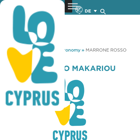
DE
You are here:
Home
»
Gastronomy
»
MARRONE ROSSO
MAKARIOU
MARRONE ROSSO MAKARIOU