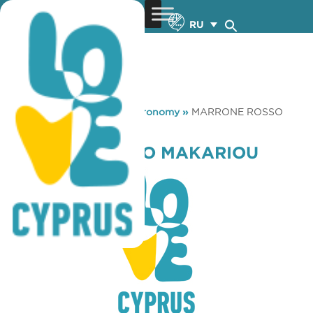
RU
You are here:
Home
»
Gastronomy
»
MARRONE ROSSO
MAKARIOU
MARRONE ROSSO MAKARIOU