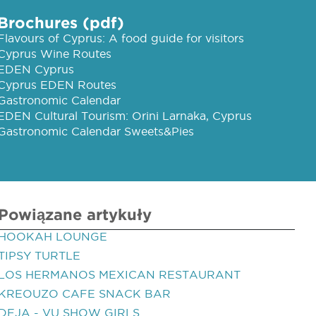
Brochures (pdf)
Flavours of Cyprus: A food guide for visitors
Cyprus Wine Routes
EDEN Cyprus
Cyprus EDEN Routes
Gastronomic Calendar
EDEN Cultural Tourism: Orini Larnaka, Cyprus
Gastronomic Calendar Sweets&Pies
Powiązane artykuły
HOOKAH LOUNGE
TIPSY TURTLE
LOS HERMANOS MEXICAN RESTAURANT
KREOUZO CAFE SNACK BAR
DEJA - VU SHOW GIRLS