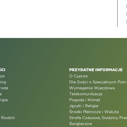
CI
PRZYDATNE INFORMACJE
rze
O Cyprze
ing
Dla Gości o Specjalnych Pot
roda
Wymagania Wjazdowe
a
Telekomunikacja
ligia
Pogoda i Klimat
Języki i Religie
Środki Płatnicze i Waluta
a Rodzin
Strefa Czasowa, Godziny Prac
Świąteczne