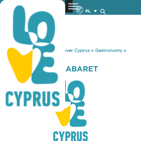
PL
You are here:
Home
»
Discover Cyprus
»
Gastronomy
»
SILK & VELVET CABARET
SILK & VELVET CABARET