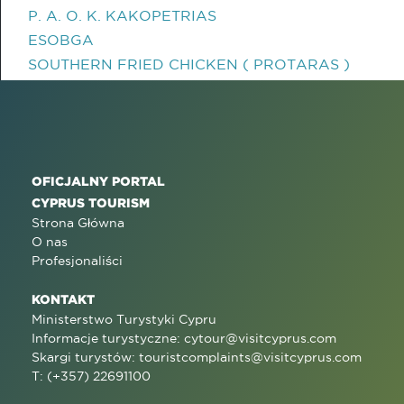
P. A. O. K. KAKOPETRIAS
ESOBGA
SOUTHERN FRIED CHICKEN ( PROTARAS )
OFICJALNY PORTAL
CYPRUS TOURISM
Strona Główna
O nas
Profesjonaliści
KONTAKT
Ministerstwo Turystyki Cypru
Informacje turystyczne:
cytour@visitcyprus.com
Skargi turystów:
touristcomplaints@visitcyprus.com
T: (+357) 22691100