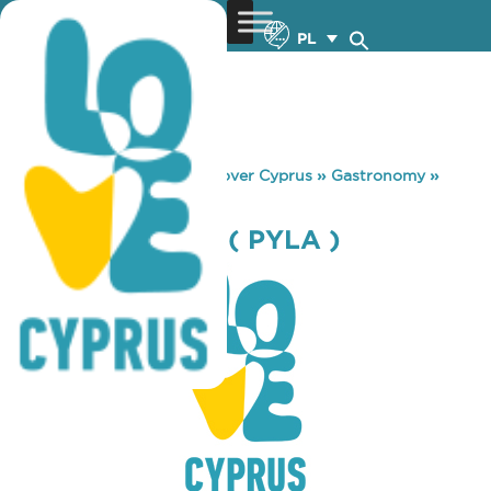
PL
You are here:
Home
»
Discover Cyprus
»
Gastronomy
»
SKYLIGHT CAFE ( PYLA )
SKYLIGHT CAFE ( PYLA )