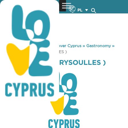
PL
You are here:
Home
»
Discover Cyprus
»
Gastronomy
»
TRISTAR PUB ( VRYSOULLES )
TRISTAR PUB ( VRYSOULLES )