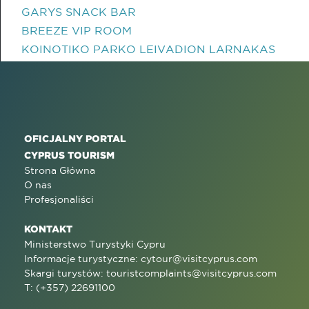
GARYS SNACK BAR
BREEZE VIP ROOM
KOINOTIKO PARKO LEIVADION LARNAKAS
OFICJALNY PORTAL
CYPRUS TOURISM
Strona Główna
O nas
Profesjonaliści
KONTAKT
Ministerstwo Turystyki Cypru
Informacje turystyczne:
cytour@visitcyprus.com
Skargi turystów:
touristcomplaints@visitcyprus.com
T: (+357) 22691100