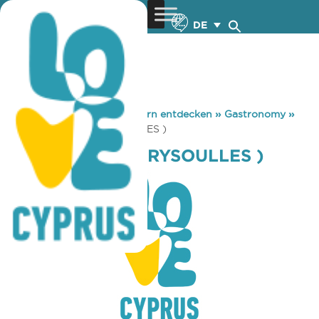
DE
You are here:
Home
»
Zypern entdecken
»
Gastronomy
»
TRISTAR PUB ( VRYSOULLES )
TRISTAR PUB ( VRYSOULLES )