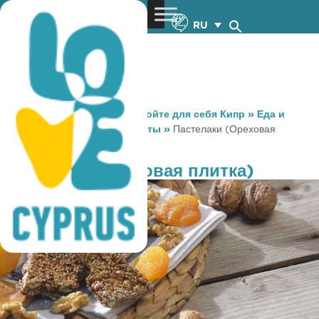
RU
You are here:
Home
»
Откройте для себя Кипр
»
Еда и
Напитки
»
Местные продукты
»
Пастелаки (Ореховая
плитка)
Пастелаки (Ореховая плитка)