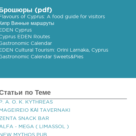
Брошюры (pdf)
Flavours of Cyprus: A food guide for visitors
Кипр Винные маршруты
EDEN Cyprus
Cyprus EDEN Routes
Gastronomic Calendar
EDEN Cultural Tourism: Orini Larnaka, Cyprus
Gastronomic Calendar Sweets&Pies
Статьи по Теме
P. A. O. K. KYTHREAS
MAGEIREIO ΚΑΙ TAVERNAKI
ZENTA SNACK BAR
ALFA - MEGA ( LIMASSOL )
NEW MYTHOS PUB