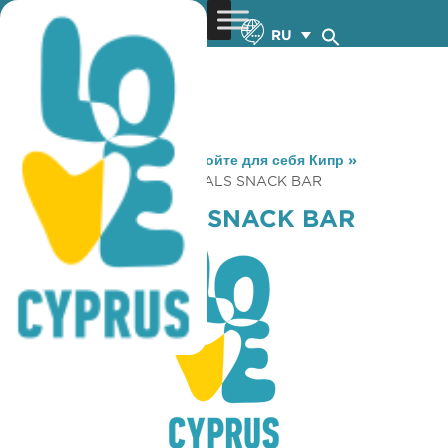
RU
You are here:
Home
»
Откройте для себя Кипр
»
Gastronomy
»
APPETIT MEALS SNACK BAR
APPETIT MEALS SNACK BAR