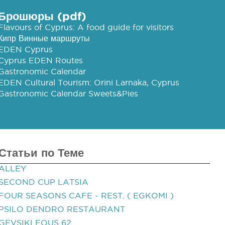
Брошюры (pdf)
Flavours of Cyprus: A food guide for visitors
Кипр Винные маршруты
EDEN Cyprus
Cyprus EDEN Routes
Gastronomic Calendar
EDEN Cultural Tourism: Orini Larnaka, Cyprus
Gastronomic Calendar Sweets&Pies
Статьи по Теме
ALLEY
SECOND CUP LATSIA
FOUR SEASONS CAFE - REST. ( EGKOMI )
PSILO DENDRO RESTAURANT
GEVSIKLEOUS 62