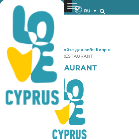
RU
You are here:
Home
»
Откройте для себя Кипр
»
Gastronomy
»
ARMENAKI RESTAURANT
ARMENAKI RESTAURANT