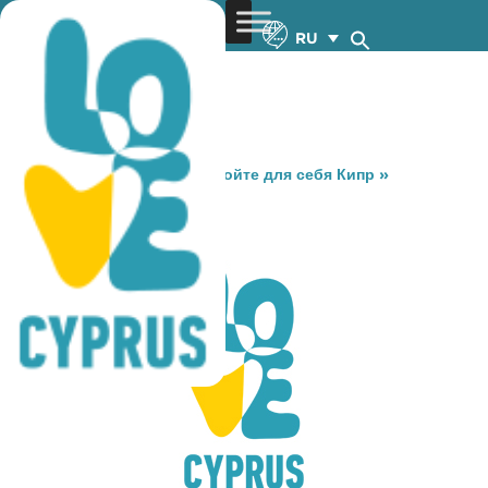
RU
You are here:
Home
»
Откройте для себя Кипр
»
Gastronomy
»
SINATRA
SINATRA