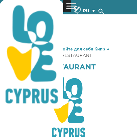
RU
You are here:
Home
»
Откройте для себя Кипр
»
Gastronomy
»
CHESTER’S RESTAURANT
CHESTER’S RESTAURANT