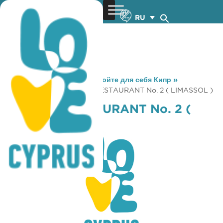
RU
You are here:
Home
»
Откройте для себя Кипр
»
Gastronomy
»
LEFTERIS RESTAURANT No. 2 ( LIMASSOL )
LEFTERIS RESTAURANT No. 2 (
LIMASSOL )