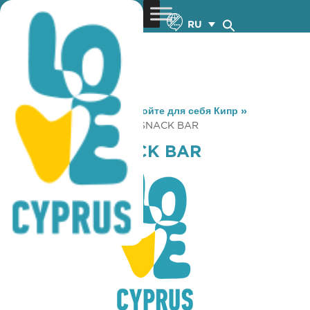
RU
You are here:
Home
»
Откройте для себя Кипр
»
Gastronomy
»
CONFUZIO SNACK BAR
CONFUZIO SNACK BAR