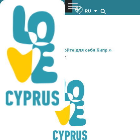
RU
You are here:
Home
»
Откройте для себя Кипр
»
Gastronomy
»
BARRACUDA
BARRACUDA