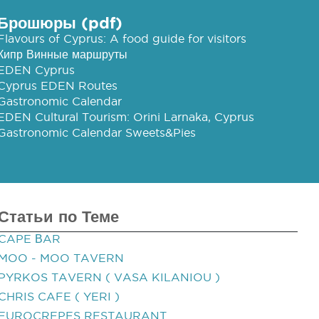
Брошюры (pdf)
Flavours of Cyprus: A food guide for visitors
Кипр Винные маршруты
EDEN Cyprus
Cyprus EDEN Routes
Gastronomic Calendar
EDEN Cultural Tourism: Orini Larnaka, Cyprus
Gastronomic Calendar Sweets&Pies
Статьи по Теме
CAPE ΒAR
MOO - MOO TAVERN
PYRKOS TAVERN ( VASA KILANIOU )
CHRIS CAFE ( YERI )
EUROCREPES RESTAURANT