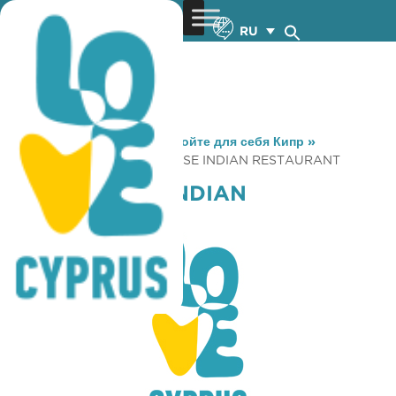
RU
You are here:
Home
»
Откройте для себя Кипр
»
Gastronomy
»
CURRY HOUSE INDIAN RESTAURANT
CURRY HOUSE INDIAN
RESTAURANT