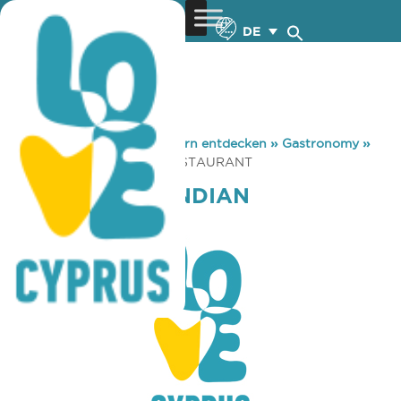
DE
You are here:
Home
»
Zypern entdecken
»
Gastronomy
»
CURRY HOUSE INDIAN RESTAURANT
CURRY HOUSE INDIAN
RESTAURANT