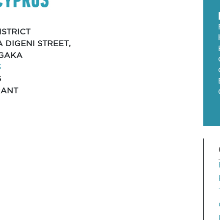
ISTRICT
A DIGENI STREET,
RGAKA
3
6
RANT