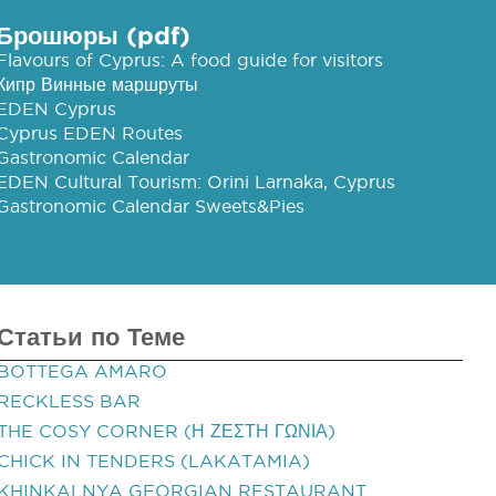
Брошюры (pdf)
Flavours of Cyprus: A food guide for visitors
Кипр Винные маршруты
EDEN Cyprus
Cyprus EDEN Routes
Gastronomic Calendar
EDEN Cultural Tourism: Orini Larnaka, Cyprus
Gastronomic Calendar Sweets&Pies
Статьи по Теме
BOTTEGA AMARO
RECKLESS BAR
THE COSY CORNER (Η ΖΕΣΤΗ ΓΩΝΙΑ)
CHICK IN TENDERS (LAKATAMIA)
KHINKALNYA GEORGIAN RESTAURANT