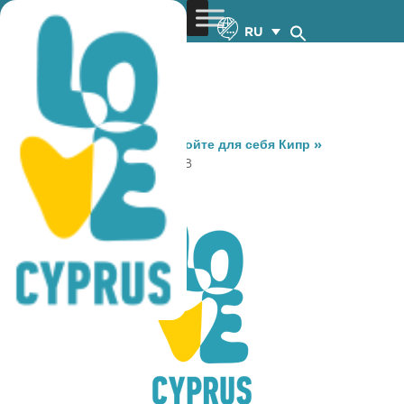
RU
You are here:
Home
»
Откройте для себя Кипр
»
Gastronomy
»
HAMLET PUB
HAMLET PUB