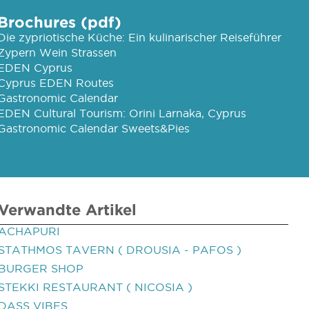
Brochures (pdf)
Die zypriotische Küche: Ein kulinarischer Reiseführer
Zypern Wein Strassen
EDEN Cyprus
Cyprus EDEN Routes
Gastronomic Calendar
EDEN Cultural Tourism: Orini Larnaka, Cyprus
Gastronomic Calendar Sweets&Pies
Verwandte Artikel
ACHAPURI
STATHMOS TAVERN ( DROUSIA - PAFOS )
BURGER SHOP
STEKKI RESTAURANT ( NICOSIA )
DASS VIBES