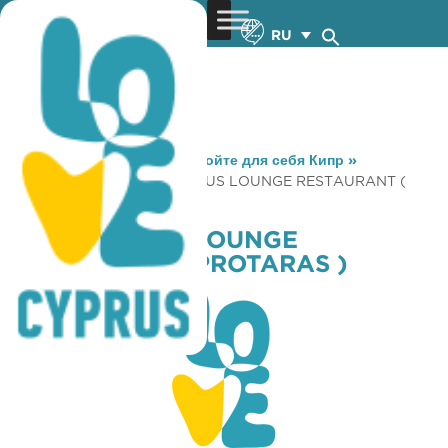
RU
You are here:
Home
»
Откройте для себя Кипр
»
Gastronomy
»
HIPPOCAMPUS LOUNGE RESTAURANT (
PROTARAS )
HIPPOCAMPUS LOUNGE
RESTAURANT ( PROTARAS )