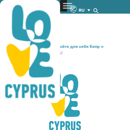
RU
You are here:
Home
»
Откройте для себя Кипр
»
Gastronomy
»
KOUTOUROU
KOUTOUROU