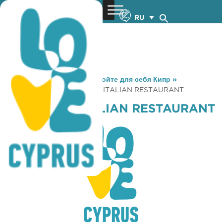
RU
You are here:
Home
»
Откройте для себя Кипр
»
Gastronomy
»
IL BASILICO ITALIAN RESTAURANT
IL BASILICO ITALIAN RESTAURANT