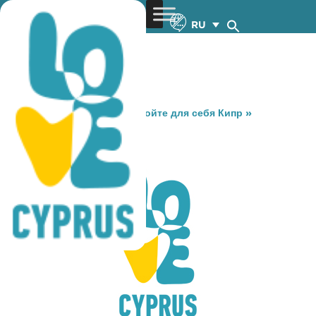
RU
You are here:
Home
»
Откройте для себя Кипр
»
Gastronomy
»
INDIA INDIA
INDIA INDIA