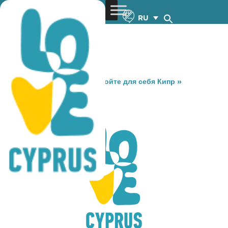
RU
You are here:
Home
»
Откройте для себя Кипр
»
Gastronomy
»
INTERNO 3
INTERNO 3