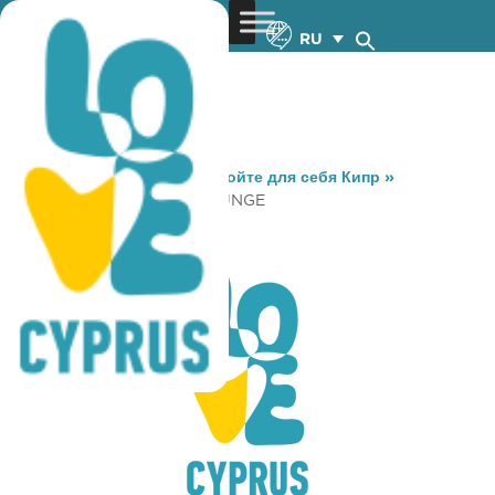
RU
You are here:
Home
»
Откройте для себя Кипр
»
Gastronomy
»
SANTAI LOUNGE
SANTAI LOUNGE